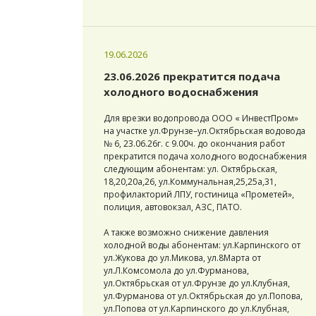
19.06.2026
23.06.2026 прекратится подача
холодного водоснабжения
Для врезки водопровода ООО « ИнвестПром»
на участке ул.Фрунзе–ул.Октябрьская водовода
№ 6, 23.06.26г. с 9.00ч. до окончания работ
прекратится подача холодного водоснабжения
следующим абонентам: ул. Октябрьская,
18,20,20а,26, ул.Коммунальная,25,25а,31,
профилакторий ЛПУ, гостиница «Прометей»,
полиция, автовокзал, АЗС, ПАТО.
А также возможно снижение давления
холодной воды абонентам: ул.Карпинского от
ул.Жукова до ул.Микова, ул.8Марта от
ул.Л.Комсомола до ул.Фурманова,
ул.Октябрьская от ул.Фрунзе до ул.Клубная,
ул.Фурманова от ул.Октябрьская до ул.Попова,
ул.Попова от ул.Карпинского до ул.Клубная,