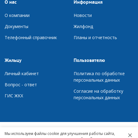
О нас
Информация
О компании
Новости
Документы
Ж
илфонд
Телефонный справочник
П
ланы и отчетность
Жильцу
Пользователю
Личный кабинет
Политика по обработке
персональных данных
Вопрос - ответ
Согласие на обработку
ГИС ЖКХ
персональных данных
Мы используем файлы cookie для улучшения работы сайта,
© 2007 – 2026,