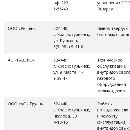
оф. 223
управлении ОО
6-55-49
"Квартал".
ООО «Рифей»
624440,
Вывоз твердых
г. Краснотурьинск,
бытовых отходо
ул. Пушкина, 4
8(34984) 9-41-04
АО «ГАЗЭКС»
624449,
Техническое
г. Краснотурьинск,
обслуживание
ул.
8
Марта, 17
внутридомовог
9 39 47
газового
оборудования
жилых зданий.
ООО «АС - Групп»
624440,
Работы
г. Краснотурьинск,
по содержанию
Чкалова, 33
и ремонту
4-10-15
(эксплуатации)
внутридомовых