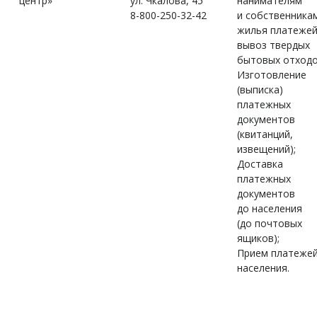
центр»
ул. Чкалова, 45
нанимателям
8-800-250-32-42
и собственника
жилья платежей
вывоз твердых
бытовых отходо
Изготовление
(выписка)
платежных
документов
(квитанций,
извещений);
Доставка
платежных
документов
до населения
(до почтовых
ящиков);
Прием платеже
населения.