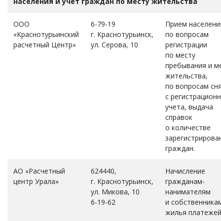
населения и учет граждан по месту жительства
ООО
6-79-19
Прием населени
«Краснотурьинский
г. Краснотурьинск,
по вопросам
расчетный Центр»
ул. Серова, 10
регистрации
по месту
пребывания и м
жительства,
по вопросам сн
с регистрацион
учета, выдача
справок
о количестве
зарегистрирова
граждан.
АО «Расчетный
624440,
Начисление
центр Урала»
г. Краснотурьинск,
гражданам-
ул. Микова, 10
нанимателям
6-19-62
и собственника
жилья платеже