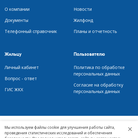
О компании
Новости
Документы
Ж
илфонд
Телефонный справочник
П
ланы и отчетность
Жильцу
Пользователю
Личный кабинет
Политика по обработке
персональных данных
Вопрос - ответ
Согласие на обработку
ГИС ЖКХ
персональных данных
Мы используем файлы cookie для улучшения работы сайта,
© 2007 – 2026,
проведения статистических исследований и обеспечения
Управляющая компания «Квартал»