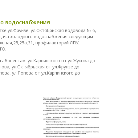
ого водоснабжения
ке ул.Фрунзе–ул.Октябрьская водовода № 6,
 подача холодного водоснабжения следующим
альная,25,25а,31, профилакторий ЛПУ,
ТО.
абонентам: ул.Карпинского от ул.Жукова до
нова, ул.Октябрьская от ул.Фрунзе до
пова, ул.Попова от ул.Карпинского до