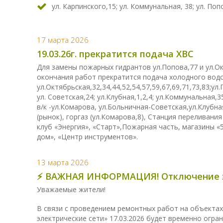
ул. Карпинского,15; ул. Коммунальная, 38; ул. Попо
17 марта 2026
19.03.26г. прекратится подача ХВС
Для замены пожарных гидрантов ул.Попова,77 и ул.Октя
окончания работ прекратится подача холодного вод
ул.Октябрьская,32,34,44,52,54,57,59,67,69,71,73,83;ул.
ул. Советская,24; ул.Клубная,1,2,4; ул.Коммунальная,3
в/к -ул.Комарова, ул.Больничная-Советская,ул.Клубн
(рынок), горгаз (ул.Комарова,8), Станция переливани
клуб «Энергия», «Старт»,Пожарная часть, магазины «
дом», «Центр инструментов».
13 марта 2026
⚡️ ВАЖНАЯ ИНФОРМАЦИЯ! Отключение эл
Уважаемые жители!
В связи с проведением ремонтных работ на объектах
электрические сети» 17.03.2026 будет временно огра