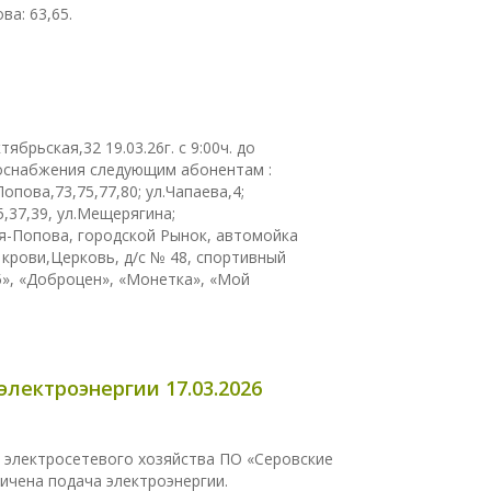
ва: 63,65.
брьская,32 19.03.26г. с 9:00ч. до
оснабжения следующим абонентам :
Попова,73,75,77,80; ул.Чапаева,4;
5,37,39, ул.Мещерягина;
ая-Попова, городской Рынок, автомойка
я крови,Церковь, д/с № 48, спортивный
5», «Доброцен», «Монетка», «Мой
ектроэнергии 17.03.2026
 электросетевого хозяйства ПО «Серовские
ничена подача электроэнергии.