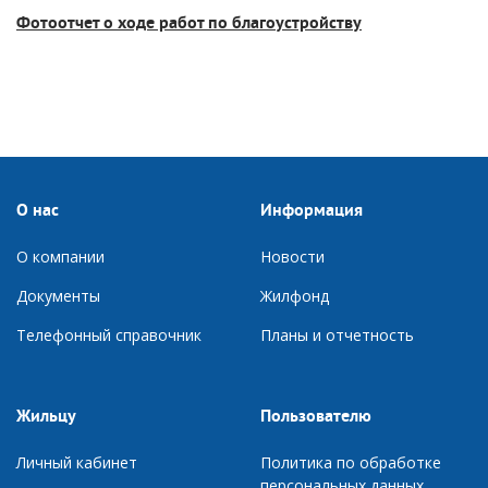
Фотоотчет о ходе работ по благоустройству
О нас
Информация
О компании
Новости
Документы
Ж
илфонд
Телефонный справочник
П
ланы и отчетность
Жильцу
Пользователю
Личный кабинет
Политика по обработке
персональных данных